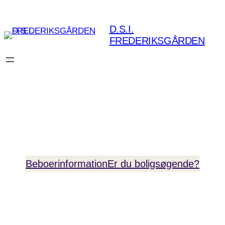
Spring
til
D.S.I.
indhold
FREDERIKSGÅRDEN
Velkommen til
Frederiksgården
Beboerinformation
Er du boligsøgende?